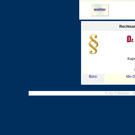
Rechtsan
Kapu
Büro:
Mo-Do
© by Ceterum - 